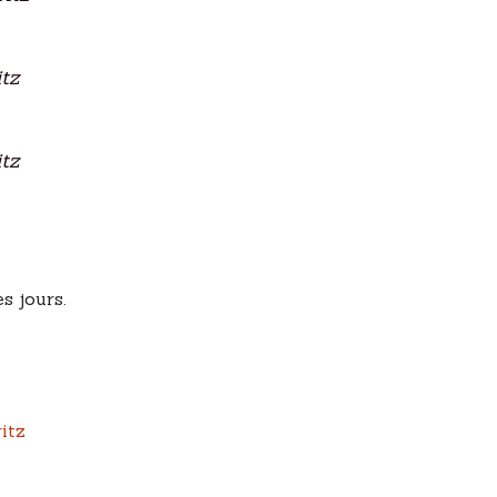
tz
tz
s jours.