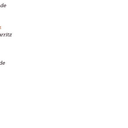
 de
rritz
de