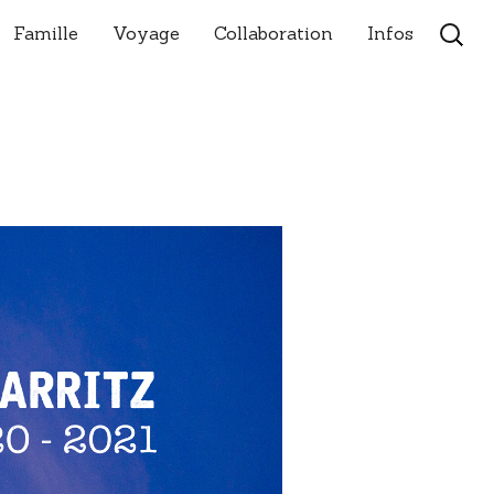
Aller
Recher
Famille
Voyage
Collaboration
Infos
au
contenu
principal