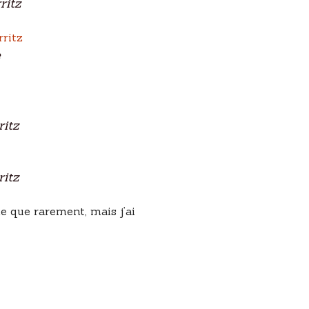
ritz
e
itz
itz
e que rarement, mais j’ai