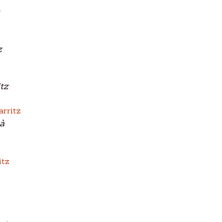
z
tz
à